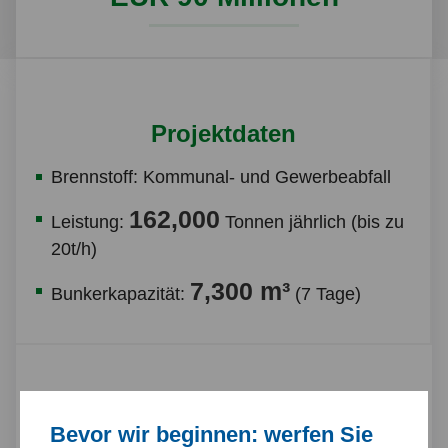
Projektdaten
Brennstoff: Kommunal- und Gewerbeabfall
162,000
Leistung:
Tonnen jährlich (bis zu
20t/h)
7,300 m³
Bunkerkapazität:
(7 Tage)
Betriebsdaten
Bevor wir beginnen: werfen Sie