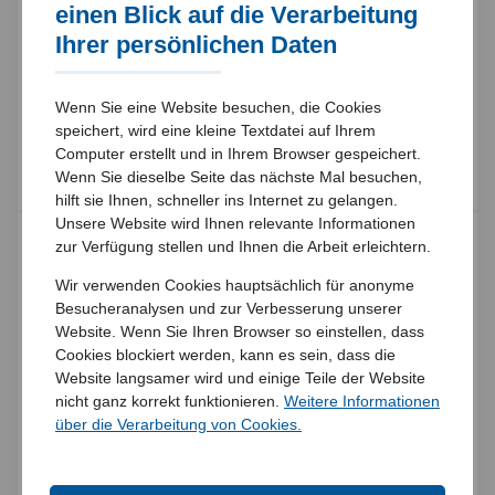
einen Blick auf die Verarbeitung
33 Mitarbeiter
Ihrer persönlichen Daten
eine Verbrennungslinie
Wenn Sie eine Website besuchen, die Cookies
Trockene Rauchgasreinigung
speichert, wird eine kleine Textdatei auf Ihrem
Computer erstellt und in Ihrem Browser gespeichert.
kein Abwasser
Wenn Sie dieselbe Seite das nächste Mal besuchen,
hilft sie Ihnen, schneller ins Internet zu gelangen.
Unsere Website wird Ihnen relevante Informationen
zur Verfügung stellen und Ihnen die Arbeit erleichtern.
Wir verwenden Cookies hauptsächlich für anonyme
Stromproduktion
Besucheranalysen und zur Verbesserung unserer
Website. Wenn Sie Ihren Browser so einstellen, dass
Turbine: TGM Kanis
Cookies blockiert werden, kann es sein, dass die
Website langsamer wird und einige Teile der Website
15 MVA
Generator:
nicht ganz korrekt funktionieren.
Weitere Informationen
über die Verarbeitung von Cookies.
1,250 kW
Notfallgenerator:
100,000 MWh / a
Stromproduktion:
=